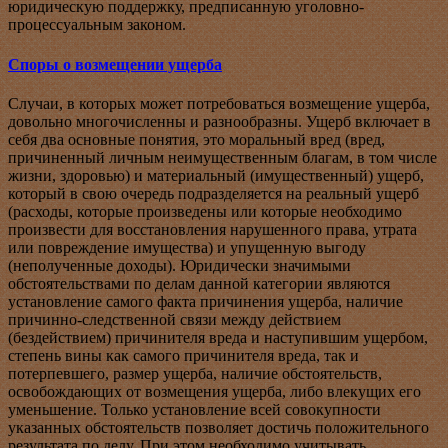
юридическую поддержку, предписанную уголовно-
процессуальным законом.
Споры о возмещении ущерба
Случаи, в которых может потребоваться возмещение ущерба,
довольно многочисленны и разнообразны. Ущерб включает в
себя два основные понятия, это моральный вред (вред,
причиненный личным неимущественным благам, в том числе
жизни, здоровью) и материальный (имущественный) ущерб,
который в свою очередь подразделяется на реальный ущерб
(расходы, которые произведены или которые необходимо
произвести для восстановления нарушенного права, утрата
или повреждение имущества) и упущенную выгоду
(неполученные доходы). Юридически значимыми
обстоятельствами по делам данной категории являются
установление самого факта причинения ущерба, наличие
причинно-следственной связи между действием
(бездействием) причинителя вреда и наступившим ущербом,
степень вины как самого причинителя вреда, так и
потерпевшего, размер ущерба, наличие обстоятельств,
освобождающих от возмещения ущерба, либо влекущих его
уменьшение. Только установление всей совокупности
указанных обстоятельств позволяет достичь положительного
результата по делу. При этом необходимо учитывать