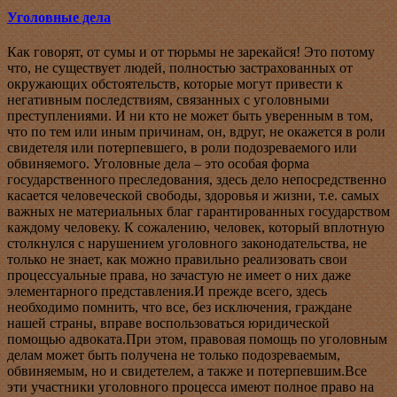
Уголовные дела
Как говорят, от сумы и от тюрьмы не зарекайся! Это потому
что, не существует людей, полностью застрахованных от
окружающих обстоятельств, которые могут привести к
негативным последствиям, связанных с уголовными
преступлениями. И ни кто не может быть уверенным в том,
что по тем или иным причинам, он, вдруг, не окажется в роли
свидетеля или потерпевшего, в роли подозреваемого или
обвиняемого. Уголовные дела – это особая форма
государственного преследования, здесь дело непосредственно
касается человеческой свободы, здоровья и жизни, т.е. самых
важных не материальных благ гарантированных государством
каждому человеку. К сожалению, человек, который вплотную
столкнулся с нарушением уголовного законодательства, не
только не знает, как можно правильно реализовать свои
процессуальные права, но зачастую не имеет о них даже
элементарного представления.И прежде всего, здесь
необходимо помнить, что все, без исключения, граждане
нашей страны, вправе воспользоваться юридической
помощью адвоката.При этом, правовая помощь по уголовным
делам может быть получена не только подозреваемым,
обвиняемым, но и свидетелем, а также и потерпевшим.Все
эти участники уголовного процесса имеют полное право на